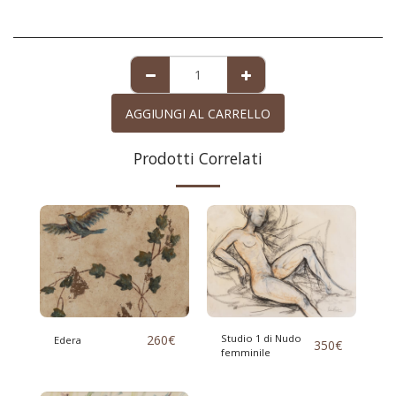
AGGIUNGI AL CARRELLO
Prodotti Correlati
260
€
Studio 1 di Nudo
Edera
350
€
femminile